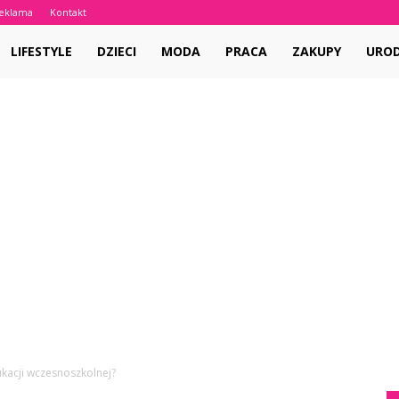
eklama
Kontakt
LIFESTYLE
DZIECI
MODA
PRACA
ZAKUPY
URO
ukacji wczesnoszkolnej?