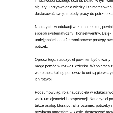
i możliwości każdego ucznia. Dzieci w tym wi
się, stylu przyswajania wiedzy i zainteresowań
dostosować swoje metody pracy do potrzeb ka
Nauczyciel w edukacji wczesnoszkolnej powinie
sposób systematyczny i konsekwentny. Dzięki
umiejętności, a także monitorować postępy swo
potrzeb.
Oprócz tego, nauczyciel powinien być otwarty n
mogą pomóc w rozwoju dziecka. Współpraca z 
wczesnoszkolnej, ponieważ to oni są pierwszy
ich rozwój.
Podsumowując, rola nauczyciela w edukacji wc
wielu umiejętności i kompetencji. Nauczyciel p
także osobą, która potrafi zrozumieć potrzeby
przyjazną atmosferę w klasie, dostosować met