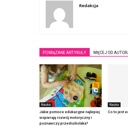
Redakcja
POWIĄZANE ARTYKUŁY
WIĘCEJ OD AUTOR
Nauka
Nauka
Jakie pomoce edukacyjne najlepiej
Co to jest e
wspierają rozwój motoryczny i
poznawczy przedszkolaka?