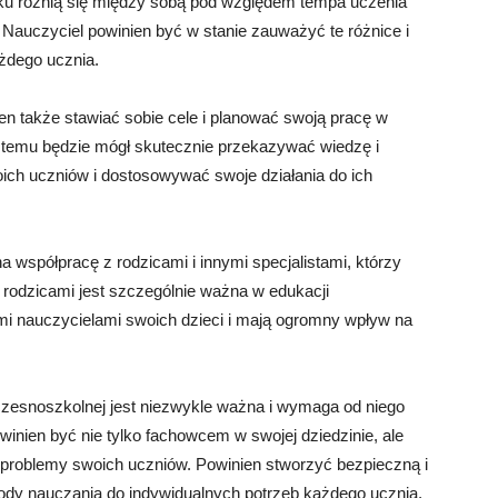
eku różnią się między sobą pod względem tempa uczenia
. Nauczyciel powinien być w stanie zauważyć te różnice i
żdego ucznia.
n także stawiać sobie cele i planować swoją pracę w
 temu będzie mógł skutecznie przekazywać wiedzę i
ich uczniów i dostosowywać swoje działania do ich
a współpracę z rodzicami i innymi specjalistami, którzy
rodzicami jest szczególnie ważna w edukacji
mi nauczycielami swoich dzieci i mają ogromny wpływ na
zesnoszkolnej jest niezwykle ważna i wymaga od niego
owinien być nie tylko fachowcem w swojej dziedzinie, ale
 i problemy swoich uczniów. Powinien stworzyć bezpieczną i
ody nauczania do indywidualnych potrzeb każdego ucznia,