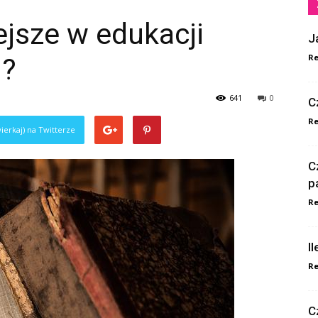
ejsze w edukacji
J
Re
j?
641
0
C
Re
ierkaj) na Twitterze
C
p
Re
I
Re
C