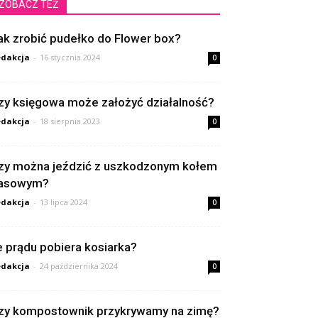
ZOBACZ TEŻ
ak zrobić pudełko do Flower box?
dakcja
-
16 stycznia 2024
0
zy księgowa może założyć działalność?
dakcja
-
18 sierpnia 2023
0
zy można jeździć z uszkodzonym kołem
asowym?
dakcja
-
13 lipca 2024
0
le prądu pobiera kosiarka?
dakcja
-
24 października 2024
0
zy kompostownik przykrywamy na zimę?