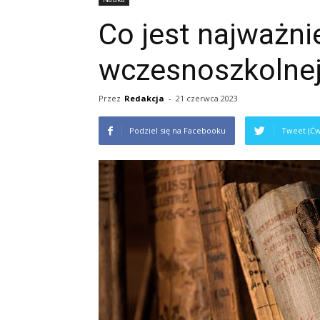
Co jest najważni
wczesnoszkolne
Przez
Redakcja
-
21 czerwca 2023
Podziel się na Facebooku
Tweet (Ćw