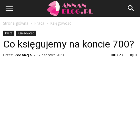
AnnanBlog.pl
Strona główna
Praca
Księgowość
Praca
Księgowość
Co księgujemy na koncie 700?
Przez
Redakcja
-
12 czerwca 2023
623
0