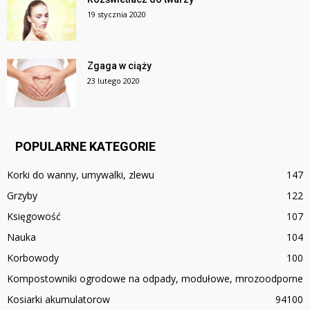
19 stycznia 2020
Zgaga w ciąży
23 lutego 2020
POPULARNE KATEGORIE
Korki do wanny, umywalki, zlewu
147
Grzyby
122
Księgowość
107
Nauka
104
Korbowody
100
Kompostowniki ogrodowe na odpady, modułowe, mrozoodporne
Kosiarki akumulatorow
94
100