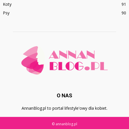
Koty
91
Psy
90
O NAS
AnnanBlog.pl to portal lifestyle'owy dla kobiet.
© annanblog.pl