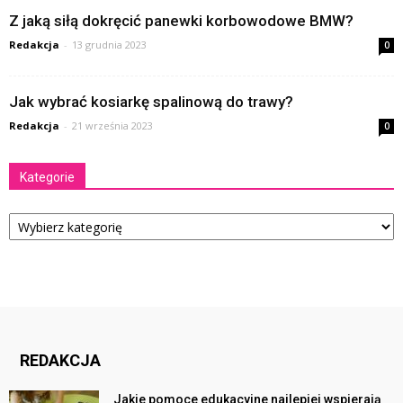
Z jaką siłą dokręcić panewki korbowodowe BMW?
Redakcja
-
13 grudnia 2023
0
Jak wybrać kosiarkę spalinową do trawy?
Redakcja
-
21 września 2023
0
Kategorie
Kategorie
REDAKCJA
Jakie pomoce edukacyjne najlepiej wspierają