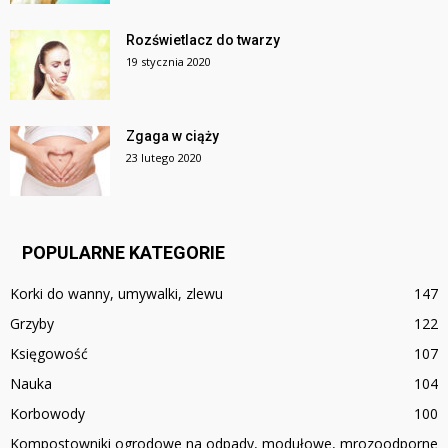
Rozświetlacz do twarzy
19 stycznia 2020
Zgaga w ciąży
23 lutego 2020
POPULARNE KATEGORIE
Korki do wanny, umywalki, zlewu
147
Grzyby
122
Księgowość
107
Nauka
104
Korbowody
100
Kompostowniki ogrodowe na odpady, modułowe, mrozoodporne