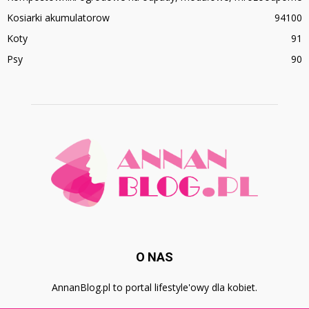
Kosiarki akumulatorow
94
100
Koty
91
Psy
90
O NAS
AnnanBlog.pl to portal lifestyle'owy dla kobiet.