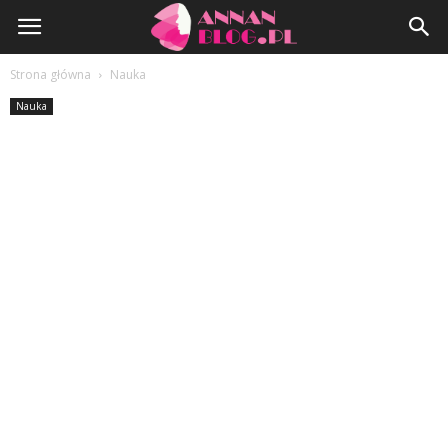
AnnanBlog.pl
Strona główna
Nauka
Nauka