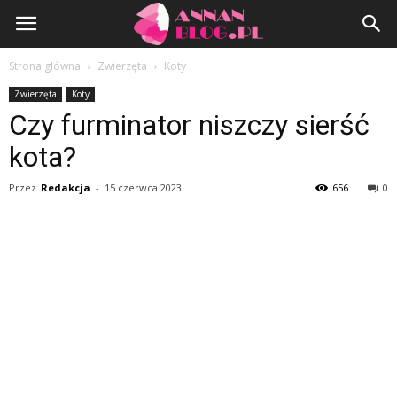
AnnanBlog.pl
Strona główna
Zwierzęta
Koty
Zwierzęta
Koty
Czy furminator niszczy sierść
kota?
Przez
Redakcja
-
15 czerwca 2023
656
0