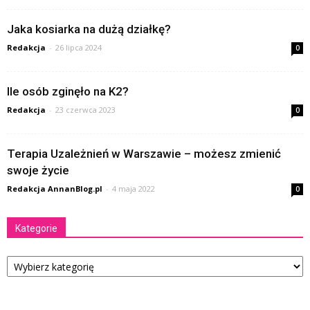
Jaka kosiarka na dużą działkę?
Redakcja
-
26 lipca 2024
0
Ile osób zginęło na K2?
Redakcja
-
23 czerwca 2023
0
Terapia Uzależnień w Warszawie – możesz zmienić
swoje życie
Redakcja AnnanBlog.pl
-
4 maja 2022
0
Kategorie
Kategorie