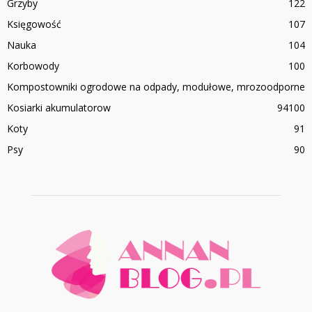
Grzyby
122
Księgowość
107
Nauka
104
Korbowody
100
Kompostowniki ogrodowe na odpady, modułowe, mrozoodporne
Kosiarki akumulatorow
94
100
Koty
91
Psy
90