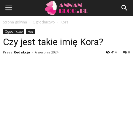
AnnanBlog.pl
Strona główna
Ogrodnictwo
Kora
Ogrodnictwo
Kora
Czy jest takie imię Kora?
Przez
Redakcja
-
6 sierpnia 2024
414
0