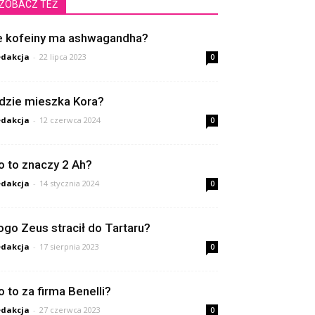
ZOBACZ TEŻ
le kofeiny ma ashwagandha?
dakcja
-
22 lipca 2023
0
dzie mieszka Kora?
dakcja
-
12 czerwca 2024
0
o to znaczy 2 Ah?
dakcja
-
14 stycznia 2024
0
ogo Zeus stracił do Tartaru?
dakcja
-
17 sierpnia 2023
0
o to za firma Benelli?
dakcja
-
27 czerwca 2023
0