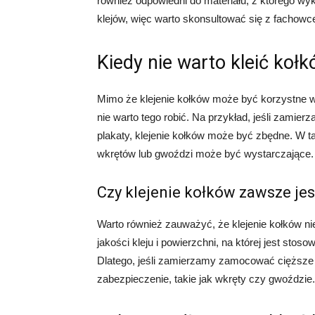
również odpowiedni do materiału, z którego wy
klejów, więc warto skonsultować się z fachowc
Kiedy nie warto kleić koł
Mimo że klejenie kołków może być korzystne w n
nie warto tego robić. Na przykład, jeśli zamie
plakaty, klejenie kołków może być zbędne. W 
wkrętów lub gwoździ może być wystarczające.
Czy klejenie kołków zawsze jes
Warto również zauważyć, że klejenie kołków n
jakości kleju i powierzchni, na której jest stos
Dlatego, jeśli zamierzamy zamocować cięższe
zabezpieczenie, takie jak wkręty czy gwoździe.