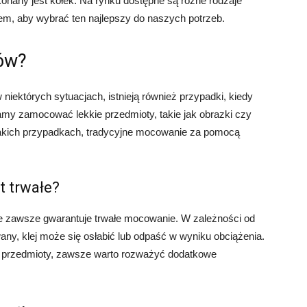
konany jest kołek. Na rynku dostępne są różne rodzaje
em, aby wybrać ten najlepszy do naszych potrzeb.
ków?
iektórych sytuacjach, istnieją również przypadki, kiedy
rzamy zamocować lekkie przedmioty, takie jak obrazki czy
takich przypadkach, tradycyjne mocowanie za pomocą
t trwałe?
ie zawsze gwarantuje trwałe mocowanie. W zależności od
owany, klej może się osłabić lub odpaść w wyniku obciążenia.
 przedmioty, zawsze warto rozważyć dodatkowe