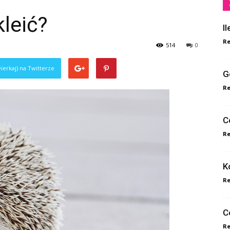
kleić?
I
Re
514
0
ierkaj) na Twitterze
G
Re
C
Re
K
Re
C
Re