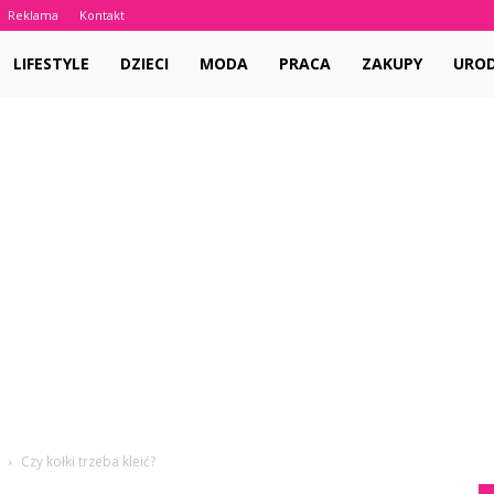
Reklama
Kontakt
LIFESTYLE
DZIECI
MODA
PRACA
ZAKUPY
URO
Czy kołki trzeba kleić?