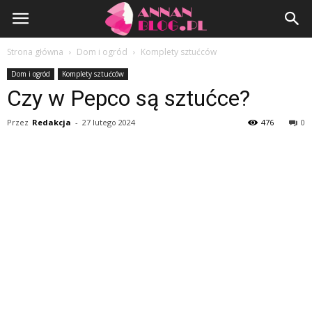
AnnanBlog.pl
Strona główna
Dom i ogród
Komplety sztućców
Dom i ogród
Komplety sztućców
Czy w Pepco są sztućce?
Przez
Redakcja
-
27 lutego 2024
476
0