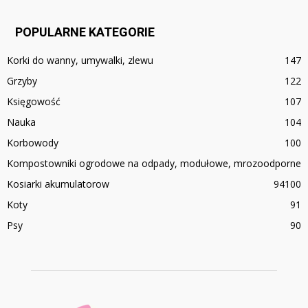
POPULARNE KATEGORIE
Korki do wanny, umywalki, zlewu
147
Grzyby
122
Księgowość
107
Nauka
104
Korbowody
100
Kompostowniki ogrodowe na odpady, modułowe, mrozoodporne
Kosiarki akumulatorow
94
100
Koty
91
Psy
90