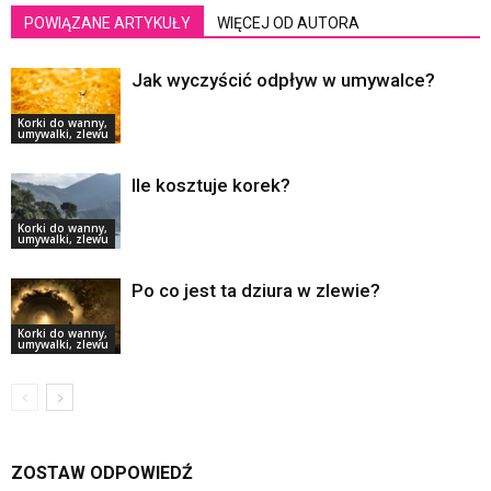
POWIĄZANE ARTYKUŁY
WIĘCEJ OD AUTORA
Jak wyczyścić odpływ w umywalce?
Korki do wanny,
umywalki, zlewu
Ile kosztuje korek?
Korki do wanny,
umywalki, zlewu
Po co jest ta dziura w zlewie?
Korki do wanny,
umywalki, zlewu
ZOSTAW ODPOWIEDŹ