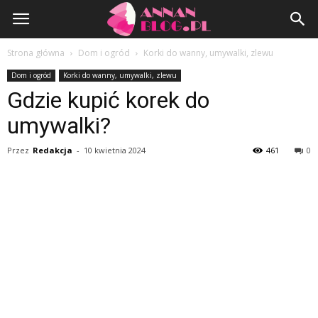
AnnanBlog.pl
Strona główna
Dom i ogród
Korki do wanny, umywalki, zlewu
Dom i ogród
Korki do wanny, umywalki, zlewu
Gdzie kupić korek do
umywalki?
Przez
Redakcja
-
10 kwietnia 2024
461
0