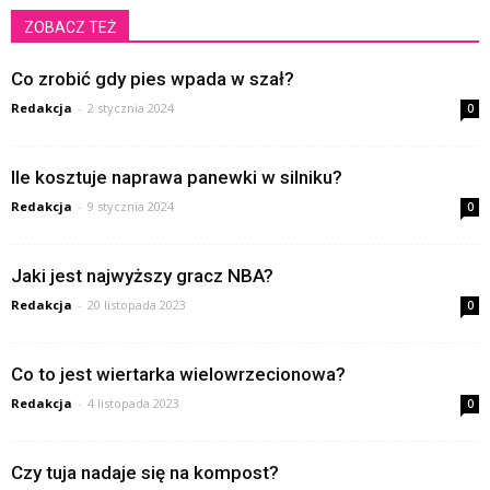
ZOBACZ TEŻ
Co zrobić gdy pies wpada w szał?
Redakcja
-
2 stycznia 2024
0
Ile kosztuje naprawa panewki w silniku?
Redakcja
-
9 stycznia 2024
0
Jaki jest najwyższy gracz NBA?
Redakcja
-
20 listopada 2023
0
Co to jest wiertarka wielowrzecionowa?
Redakcja
-
4 listopada 2023
0
Czy tuja nadaje się na kompost?