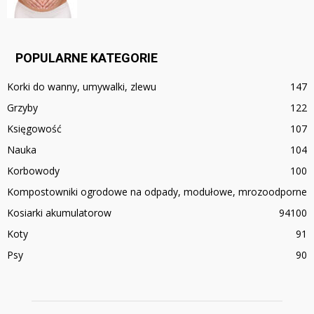
POPULARNE KATEGORIE
Korki do wanny, umywalki, zlewu
147
Grzyby
122
Księgowość
107
Nauka
104
Korbowody
100
Kompostowniki ogrodowe na odpady, modułowe, mrozoodporne
Kosiarki akumulatorow
94
100
Koty
91
Psy
90