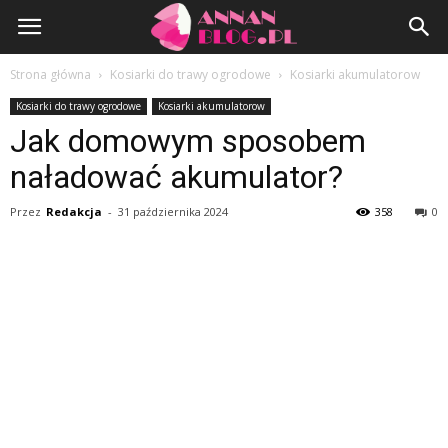
AnnanBlog.pl
Strona główna
Kosiarki do trawy ogrodowe
Kosiarki akumulatorow
Kosiarki do trawy ogrodowe
Kosiarki akumulatorow
Jak domowym sposobem
naładować akumulator?
Przez
Redakcja
-
31 października 2024
358
0