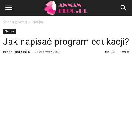
AnnanBlog.pl
Strona główna
Nauka
Nauka
Jak napisać program edukacji?
Przez
Redakcja
-
23 czerwca 2023
561
0