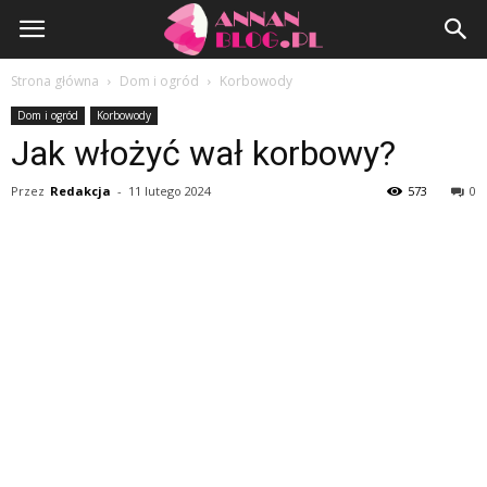
AnnanBlog.pl
Strona główna
Dom i ogród
Korbowody
Dom i ogród
Korbowody
Jak włożyć wał korbowy?
Przez
Redakcja
-
11 lutego 2024
573
0