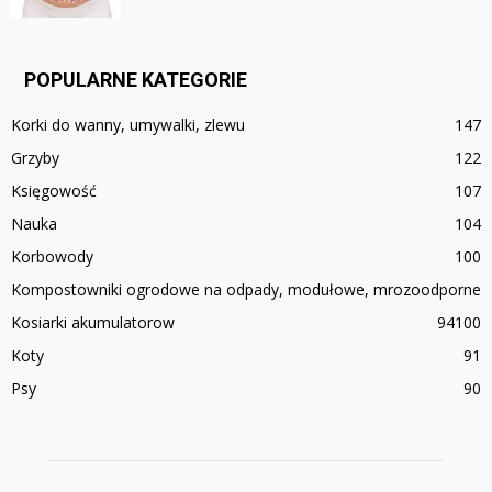
POPULARNE KATEGORIE
Korki do wanny, umywalki, zlewu
147
Grzyby
122
Księgowość
107
Nauka
104
Korbowody
100
Kompostowniki ogrodowe na odpady, modułowe, mrozoodporne
Kosiarki akumulatorow
94
100
Koty
91
Psy
90