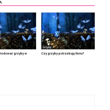
A
Grzyby
hodować grzyby w
Czy grzyby potrzebują tlenu?