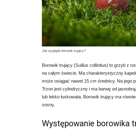
Jak wygląda borowik trujący?
Borowik trujący (Suillus collinitus) to grzyb z 
na całym świecie. Ma charakterystyczny kapel
może osiągać nawet 15 cm średnicy. Na jego po
Trzon jest cylindryczny i ma barwę od jasnobrą
lub lekko łuskowata. Borowik trujący ma równ
sosny.
Występowanie borowika t