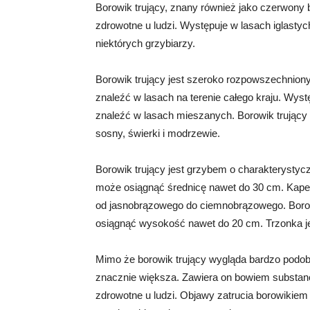
Borowik trujący, znany również jako czerwony
zdrowotne u ludzi. Występuje w lasach iglasty
niektórych grzybiarzy.
Borowik trujący jest szeroko rozpowszechnion
znaleźć w lasach na terenie całego kraju. Wyst
znaleźć w lasach mieszanych. Borowik trujący r
sosny, świerki i modrzewie.
Borowik trujący jest grzybem o charakterystyc
może osiągnąć średnicę nawet do 30 cm. Kapelus
od jasnobrązowego do ciemnobrązowego. Borowi
osiągnąć wysokość nawet do 20 cm. Trzonka je
Mimo że borowik trujący wygląda bardzo podobn
znacznie większa. Zawiera on bowiem substan
zdrowotne u ludzi. Objawy zatrucia borowikie