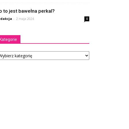
o to jest bawełna perkal?
dakcja
-
2 maja 2024
0
Kategorie
tegorie