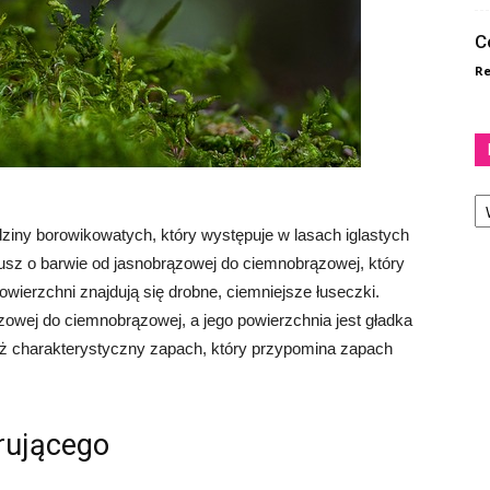
C
Re
Ka
rodziny borowikowatych, który występuje w lasach iglastych
usz o barwie od jasnobrązowej do ciemnobrązowej, który
wierzchni znajdują się drobne, ciemniejsze łuseczki.
zowej do ciemnobrązowej, a jego powierzchnia jest gładka
ież charakterystyczny zapach, który przypomina zapach
rującego