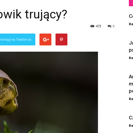
wik trujący?
C
Re
473
0
ierkaj) na Twitterze
J
p
Re
A
m
p
Re
C
Re