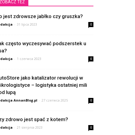
ZOBACZ TEŻ
o jest zdrowsze jabłko czy gruszka?
dakcja
-
31 lipca 2023
0
ak często wyczesywać podszerstek u
sa?
dakcja
-
1 czerwca 2023
0
utoStore jako katalizator rewolucji w
ikrologistyce – logistyka ostatniej mili
od lupą
dakcja AnnanBlog.pl
-
27 czerwca 2025
0
zy zdrowo jest spać z kotem?
dakcja
-
21 sierpnia 2023
0