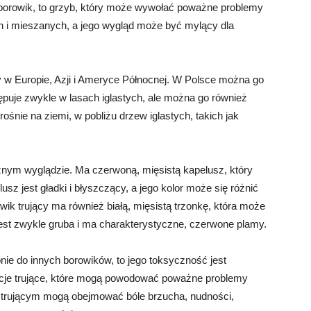
 borowik, to grzyb, który może wywołać poważne problemy
ch i mieszanych, a jego wygląd może być mylący dla
y w Europie, Azji i Ameryce Północnej. W Polsce można go
ępuje zwykle w lasach iglastych, ale można go również
ośnie na ziemi, w pobliżu drzew iglastych, takich jak
znym wyglądzie. Ma czerwoną, mięsistą kapelusz, który
z jest gładki i błyszczący, a jego kolor może się różnić
k trujący ma również białą, mięsistą trzonkę, która może
st zwykle gruba i ma charakterystyczne, czerwone plamy.
ie do innych borowików, to jego toksyczność jest
cje trujące, które mogą powodować poważne problemy
m trującym mogą obejmować bóle brzucha, nudności,