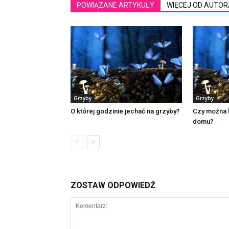
POWIĄZANE ARTYKUŁY
WIĘCEJ OD AUTOR
Grzyby
Grzyby
O której godzinie jechać na grzyby?
Czy można 
domu?
ZOSTAW ODPOWIEDŹ