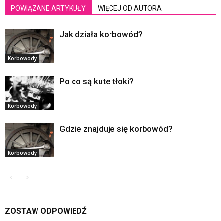
POWIĄZANE ARTYKUŁY
WIĘCEJ OD AUTORA
Jak działa korbowód?
Korbowody
Po co są kute tłoki?
Korbowody
Gdzie znajduje się korbowód?
Korbowody
ZOSTAW ODPOWIEDŹ