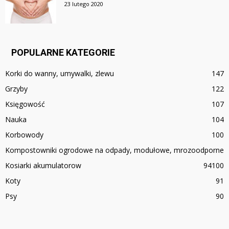
23 lutego 2020
POPULARNE KATEGORIE
Korki do wanny, umywalki, zlewu
147
Grzyby
122
Księgowość
107
Nauka
104
Korbowody
100
Kompostowniki ogrodowe na odpady, modułowe, mrozoodporne
Kosiarki akumulatorow
94
100
Koty
91
Psy
90