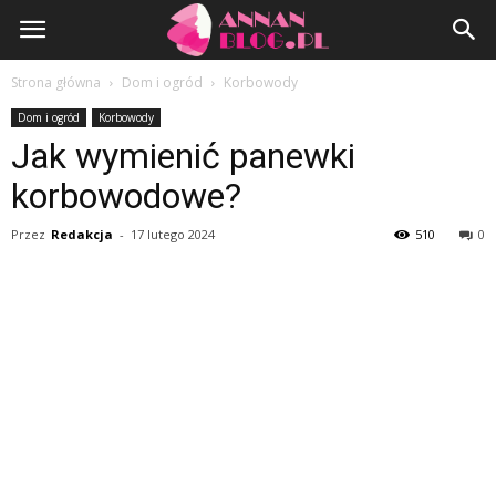
AnnanBlog.pl
Strona główna
Dom i ogród
Korbowody
Dom i ogród
Korbowody
Jak wymienić panewki
korbowodowe?
Przez
Redakcja
-
17 lutego 2024
510
0