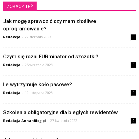
ZOBACZ TEŻ
Jak mogę sprawdzić czy mam złośliwe
oprogramowanie?
Redakcja
-
22 sierpnia 2023
0
Czym się rozni FURminator od szczotki?
Redakcja
-
25 września 2023
0
Ile wytrzymuje koło pasowe?
Redakcja
-
19 listopada 2023
0
Szkolenia obligatoryjne dla biegłych rewidentów
Redakcja AnnanBlog.pl
-
27 kwietnia 2022
0