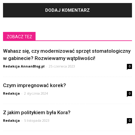
ZOBACZ TEŻ
Wahasz się, czy modernizować sprzęt stomatologiczny
w gabinecie? Rozwiewamy wątpliwości!
Redakcja AnnanBlog.pl
-
25 czerwca 2023
0
Czym impregnować korek?
Redakcja
-
2 stycznia 2024
0
Z jakim politykiem była Kora?
Redakcja
-
5 listopada 2023
0