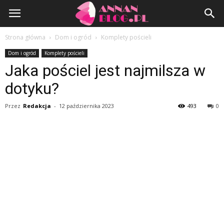
AnnanBlog.pl
Strona główna
Dom i ogród
Komplety pościeli
Dom i ogród
Komplety pościeli
Jaka pościel jest najmilsza w
dotyku?
Przez
Redakcja
-
12 października 2023
493
0