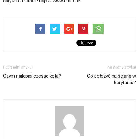
dotyku na stronie https://www.cnurt.pl/.
Poprzedni artykuł
Następny artykuł
Czym najlepiej czesać kota?
Co położyć na ścianę w
korytarzu?