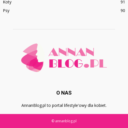
Koty
91
Psy
90
O NAS
AnnanBlog.pl to portal lifestyle'owy dla kobiet.
© annanblog.pl