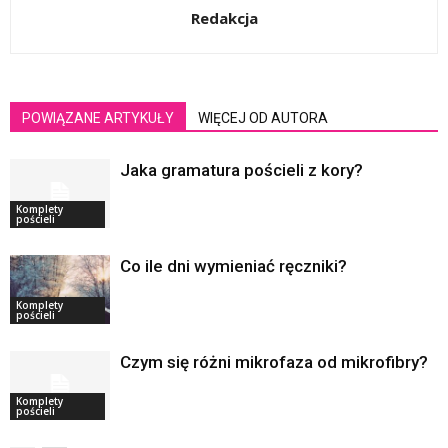
Redakcja
POWIĄZANE ARTYKUŁY
WIĘCEJ OD AUTORA
Jaka gramatura pościeli z kory?
Komplety
pościeli
Co ile dni wymieniać ręczniki?
Komplety
pościeli
Czym się różni mikrofaza od mikrofibry?
Komplety
pościeli