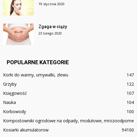
19 stycznia 2020
Zgaga w ciąży
23 lutego 2020
POPULARNE KATEGORIE
Korki do wanny, umywalki, zlewu
147
Grzyby
122
Księgowość
107
Nauka
104
Korbowody
100
Kompostowniki ogrodowe na odpady, modułowe, mrozoodporne
Kosiarki akumulatorow
94
100