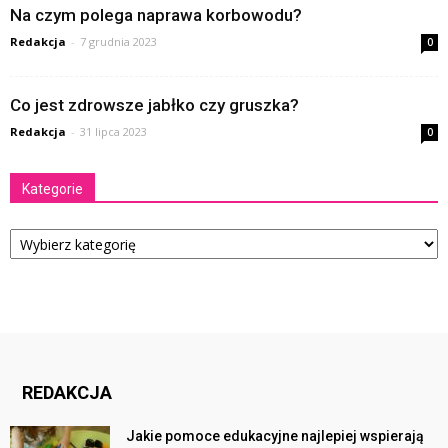
Na czym polega naprawa korbowodu?
Redakcja
-
7 grudnia 2023
0
Co jest zdrowsze jabłko czy gruszka?
Redakcja
-
31 lipca 2023
0
Kategorie
Kategorie
REDAKCJA
Jakie pomoce edukacyjne najlepiej wspierają