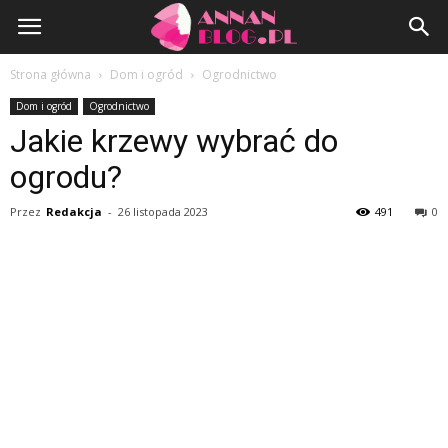
AnnanBlog.pl
Strona główna
Dom i ogród
Ogrodnictwo
Dom i ogród
Ogrodnictwo
Jakie krzewy wybrać do
ogrodu?
Przez
Redakcja
-
26 listopada 2023
491
0