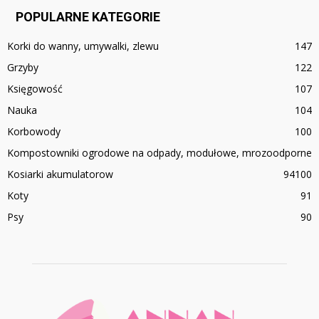
POPULARNE KATEGORIE
Korki do wanny, umywalki, zlewu
147
Grzyby
122
Księgowość
107
Nauka
104
Korbowody
100
Kompostowniki ogrodowe na odpady, modułowe, mrozoodporne
Kosiarki akumulatorow
94
100
Koty
91
Psy
90